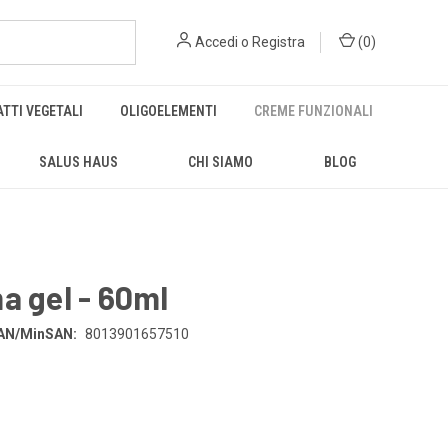
Accedi
o
Registra
(
0
)
TTI VEGETALI
OLIGOELEMENTI
CREME FUNZIONALI
SALUS HAUS
CHI SIAMO
BLOG
 gel - 60ml
AN/MinSAN:
8013901657510